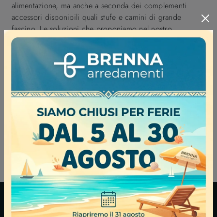
alimentazione, ma anche a seconda dei complementi
accessori disponibili quali stufe e camini di grande
fascino. Le soluzioni che proponiamo nel nostro
showroom per unire Riscaldamento domestico e arredo,
sono studiate per assecondare ogni stile e corrispondere
alla dimensione degli ambienti da arredare. Scoprirai che
non è difficile selezionare la giusta tipologia di
Riscaldamento per realizzare il tuo progetto, prima di tutto
grazie ai nostri consulenti esperti e alle nostre soluzioni di
qualità eccellente. Che sia unabitazione o unambiente di
lavoro, la scelta dell'impianto di Riscaldamento è
fondamentale: bisogna selezionare, prima di tutto, il
sistema di alimentazione che fa al caso tuo.
BRENNA ARREDAMENTI S.N.C. DI BRENNA MARCO E ROBERTO