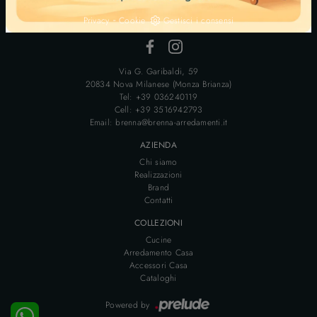
P.IVA 00706280963
-
Privacy
Cookie
Gestisci i consensi
Via G. Garibaldi, 59
20834 Nova Milanese (Monza Brianza)
Tel: +39 036240119
Cell: +39 3516942793
Email: brenna@brenna-arredamenti.it
AZIENDA
Chi siamo
Realizzazioni
Brand
Contatti
COLLEZIONI
Cucine
Arredamento Casa
Accessori Casa
Cataloghi
Powered by