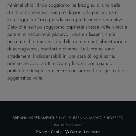
minimal chic, il tuo soggiorno ha bisogno di una bella
struttura contenitiva, sempre disponibile per ordinare
libri, oggetti d'uso quotidiano o prettamente decorativo.
Dato che nel tuo soggiorno ospiterai spesse volte amici e
parenti o trascorrerai piacevoli serate rilassanti, tieni
presente che è imprescindibile ricreare un'ambientazione
di accoglienza, comfort e charme. Le Librerie sono
arredamenti indispensabili in una casa di ogni sorta,
poiché servono a ottimizzare gli spazi coniugando
praticità e design, contenere con ordine libri, giornali e
oggettistica varia.
BRENNA ARREDAMENTI S.N.C. DI BRENNA MARCO E ROBERTO
P.IVA 00706280963
-
Privacy
Cookie
Gestisci i consensi