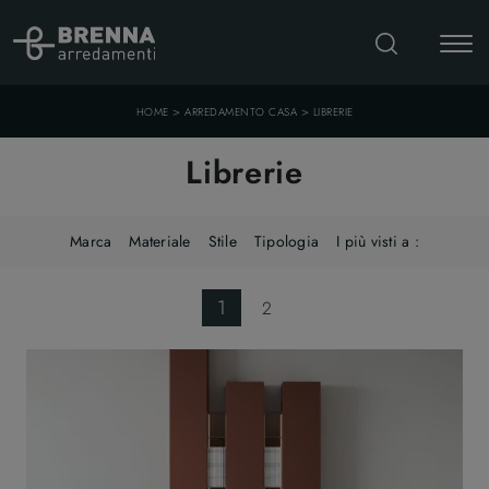
>
>
HOME
ARREDAMENTO CASA
LIBRERIE
Librerie
Marca
Materiale
Stile
Tipologia
I più visti a :
1
2