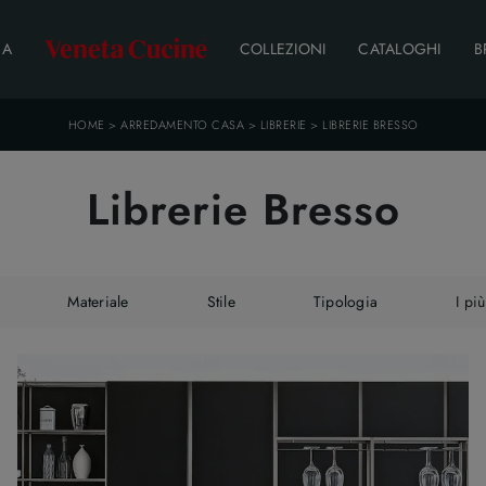
DA
COLLEZIONI
CATALOGHI
B
HOME
>
ARREDAMENTO CASA
>
LIBRERIE
>
LIBRERIE BRESSO
Librerie Bresso
Materiale
Stile
Tipologia
I più