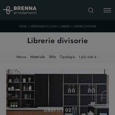
>
>
>
HOME
ARREDAMENTO CASA
LIBRERIE
LIBRERIE DIVISORIE
Librerie divisorie
Marca
Materiale
Stile
Tipologia
I più visti a :
GRAVITY 02