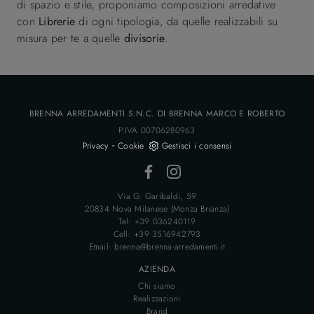
di spazio e stile, proponiamo composizioni arredative
con
Librerie
di ogni tipologia, da quelle realizzabili su
misura per te a quelle
divisorie
.
BRENNA ARREDAMENTI S.N.C. DI BRENNA MARCO E ROBERTO
P.IVA 00706280963
-
Privacy
Cookie
Gestisci i consensi
Via G. Garibaldi, 59
20834 Nova Milanese (Monza Brianza)
Tel: +39 036240119
Cell: +39 3516942793
Email: brenna@brenna-arredamenti.it
AZIENDA
Chi siamo
Realizzazioni
Brand