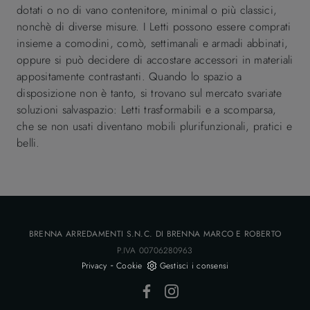
dotati o no di vano contenitore, minimal o più classici,
nonchè di diverse misure. I Letti possono essere comprati
insieme a comodini, comò, settimanali e armadi abbinati,
oppure si può decidere di accostare accessori in materiali
appositamente contrastanti. Quando lo spazio a
disposizione non è tanto, si trovano sul mercato svariate
soluzioni salvaspazio: Letti trasformabili e a scomparsa,
che se non usati diventano mobili plurifunzionali, pratici e
belli.
BRENNA ARREDAMENTI S.N.C. DI BRENNA MARCO E ROBERTO
P.IVA 00706280963
-
Privacy
Cookie
Gestisci i consensi