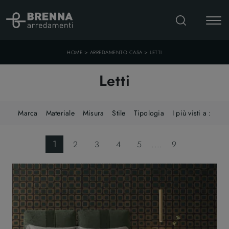
>
>
HOME
ARREDAMENTO CASA
LETTI
Letti
Marca
Materiale
Misura
Stile
Tipologia
I più visti a :
1
2
3
4
5
....
9