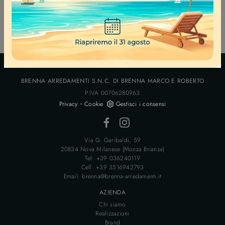
BRENNA ARREDAMENTI S.N.C. DI BRENNA MARCO E ROBERTO
P.IVA 00706280963
-
Privacy
Cookie
Gestisci i consensi
Via G. Garibaldi, 59
20834 Nova Milanese (Monza Brianza)
Tel: +39 036240119
Cell: +39 3516942793
Email: brenna@brenna-arredamenti.it
AZIENDA
Chi siamo
Realizzazioni
Brand