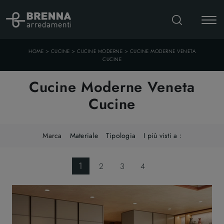
>
>
>
HOME
CUCINE
CUCINE MODERNE
CUCINE MODERNE VENETA
CUCINE
Cucine Moderne Veneta
Cucine
Marca
Materiale
Tipologia
I più visti a :
1
2
3
4