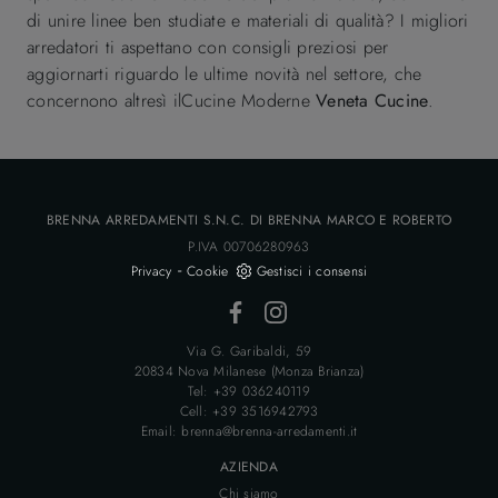
di unire linee ben studiate e materiali di qualità? I migliori
arredatori ti aspettano con consigli preziosi per
aggiornarti riguardo le ultime novità nel settore, che
concernono altresì ilCucine Moderne
Veneta Cucine
.
BRENNA ARREDAMENTI S.N.C. DI BRENNA MARCO E ROBERTO
P.IVA 00706280963
-
Privacy
Cookie
Gestisci i consensi
Via G. Garibaldi, 59
20834 Nova Milanese (Monza Brianza)
Tel: +39 036240119
Cell: +39 3516942793
Email: brenna@brenna-arredamenti.it
AZIENDA
Chi siamo