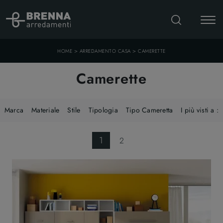
>
>
HOME
ARREDAMENTO CASA
CAMERETTE
Camerette
Marca
Materiale
Stile
Tipologia
Tipo Cameretta
I più visti a :
1
2