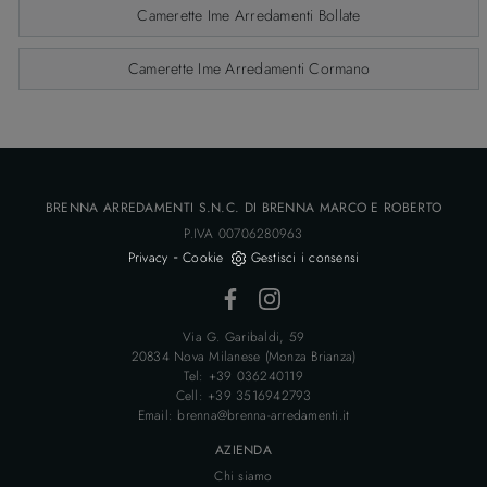
Camerette Ime Arredamenti Bollate
Camerette Ime Arredamenti Cormano
BRENNA ARREDAMENTI S.N.C. DI BRENNA MARCO E ROBERTO
P.IVA 00706280963
-
Privacy
Cookie
Gestisci i consensi
Via G. Garibaldi, 59
20834 Nova Milanese (Monza Brianza)
Tel: +39 036240119
Cell: +39 3516942793
Email: brenna@brenna-arredamenti.it
AZIENDA
Chi siamo