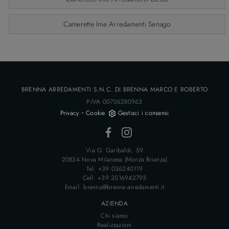
Camerette Ime Arredamenti Senago
BRENNA ARREDAMENTI S.N.C. DI BRENNA MARCO E ROBERTO
P.IVA 00706280963
-
Privacy
Cookie
Gestisci i consensi
Via G. Garibaldi, 59
20834 Nova Milanese (Monza Brianza)
Tel: +39 036240119
Cell: +39 3516942793
Email: brenna@brenna-arredamenti.it
AZIENDA
Chi siamo
Realizzazioni