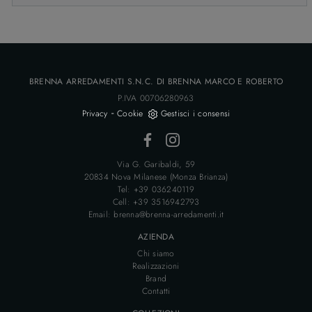
BRENNA ARREDAMENTI S.N.C. DI BRENNA MARCO E ROBERTO
P.IVA 00706280963
-
Privacy
Cookie
Gestisci i consensi
Via G. Garibaldi, 59
20834 Nova Milanese (Monza Brianza)
Tel: +39 036240119
Cell: +39 3516942793
Email: brenna@brenna-arredamenti.it
AZIENDA
Chi siamo
Realizzazioni
Brand
Contatti