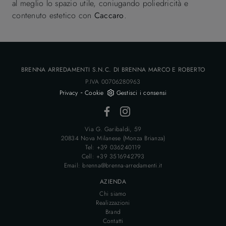
al meglio lo spazio utile, coniugando poliedricità e
contenuto estetico con
Caccaro
.
BRENNA ARREDAMENTI S.N.C. DI BRENNA MARCO E ROBERTO
P.IVA 00706280963
-
Privacy
Cookie
Gestisci i consensi
Via G. Garibaldi, 59
20834 Nova Milanese (Monza Brianza)
Tel: +39 036240119
Cell: +39 3516942793
Email: brenna@brenna-arredamenti.it
AZIENDA
Chi siamo
Realizzazioni
Brand
Contatti