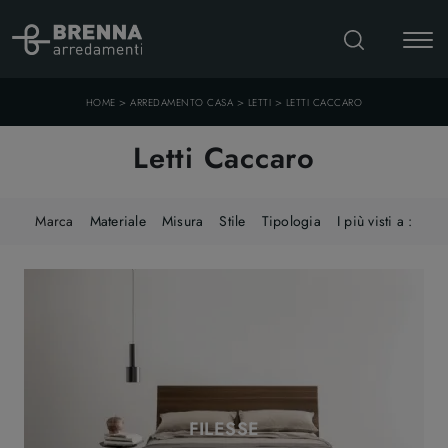
>
>
>
HOME
ARREDAMENTO CASA
LETTI
LETTI CACCARO
Letti Caccaro
Marca
Materiale
Misura
Stile
Tipologia
I più visti a :
FILESSE