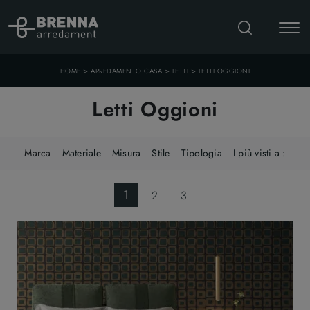
>
>
>
HOME
ARREDAMENTO CASA
LETTI
LETTI OGGIONI
Letti Oggioni
Marca
Materiale
Misura
Stile
Tipologia
I più visti a :
1
2
3