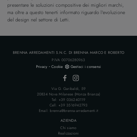
presentare le soluzioni compositive dei migliori marchi,
ma oltre a questo tenerti informato riguardo l'evoluzione
del design nel settore di Letti.
BRENNA ARREDAMENTI S.N.C. DI BRENNA MARCO E ROBERTO
P.IVA 00706280963
-
Privacy
Cookie
Gestisci i consensi
Via G. Garibaldi, 59
20834 Nova Milanese (Monza Brianza)
Tel: +39 036240119
Cell: +39 3516942793
Email: brenna@brenna-arredamenti.it
AZIENDA
Chi siamo
Realizzazioni