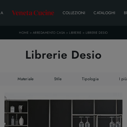
DA
COLLEZIONI
CATALOGHI
B
HOME
>
ARREDAMENTO CASA
>
LIBRERIE
>
LIBRERIE DESIO
Librerie Desio
Materiale
Stile
Tipologia
I più