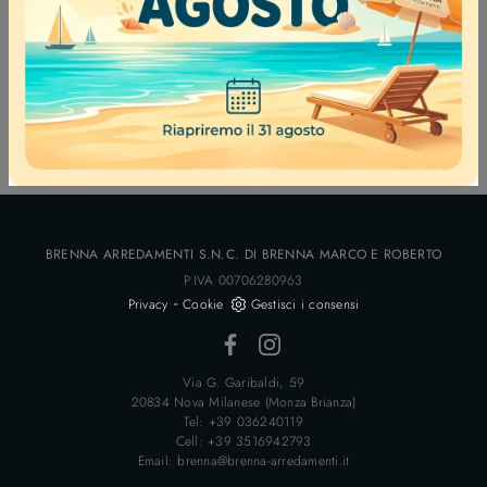
interior designers di lunga esperienza che sapranno
assicurare supporto nell'arredamento e post acquisto.
Glimobili che proponiamo, tra cui troverai anche
molteplici modelli di Complementi, sono sempre realizzati
in materiali pregiati, quindi anche in cuoio di diversi
colori.
BRENNA ARREDAMENTI S.N.C. DI BRENNA MARCO E ROBERTO
P.IVA 00706280963
-
Privacy
Cookie
Gestisci i consensi
Via G. Garibaldi, 59
20834 Nova Milanese (Monza Brianza)
Tel: +39 036240119
Cell: +39 3516942793
Email: brenna@brenna-arredamenti.it