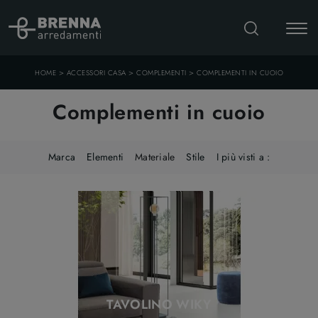
>
>
>
HOME
ACCESSORI CASA
COMPLEMENTI
COMPLEMENTI IN CUOIO
Complementi in cuoio
Marca
Elementi
Materiale
Stile
I più visti a :
TAVOLINO WIKY