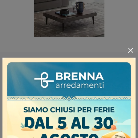
Complementi in cuoio
La qualità delle finiture e la loro funzionalità fanno delle
composizioni arredative che rivendiamo le alternative
ideali per le esigenze personali. In showroom puoi
trovare Complementi
in cuoio
dall'estetica raffinata e
potrai venire a conoscenza di ogni tipo di suggerimento
nel settore. Entra in negozio: puoi trovare tutto quello di
cui hai bisogno tra le composizioni arredative
in cuoio
che proponiamo, che ben si adattano a essere inserite in
ambienti di vario tipo. Sarai accompagnato dai nostri