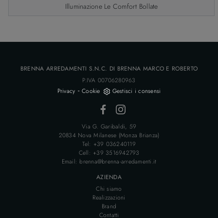
Illuminazione Le Comfort Bollate
BRENNA ARREDAMENTI S.N.C. DI BRENNA MARCO E ROBERTO
P.IVA 00706280963
-
Privacy
Cookie
Gestisci i consensi
Via G. Garibaldi, 59
20834 Nova Milanese (Monza Brianza)
Tel: +39 036240119
Cell: +39 3516942793
Email: brenna@brenna-arredamenti.it
AZIENDA
Chi siamo
Realizzazioni
Brand
Contatti