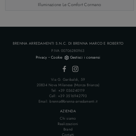
Illuminazione Le Comfort Cormano
BRENNA ARREDAMENTI S.N.C. DI BRENNA MARCO E ROBERTO
P.IVA 00706280963
-
Privacy
Cookie
Gestisci i consensi
Via G. Garibaldi, 59
20834 Nova Milanese (Monza Brianza)
Tel: +39 036240119
Cell: +39 3516942793
Email: brenna@brenna-arredamenti.it
AZIENDA
Chi siamo
Realizzazioni
Brand
Contatti