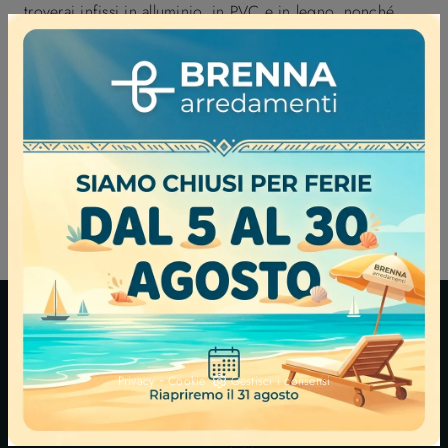
troverai infissi in alluminio, in PVC e in legno, nonché
innovativi sistemi fissi, scorrevoli e vasistas. I serramenti,
che compongono finestre, porte, vetrate continue e
quant'altro, permettono il passaggio della luce tra gli
ambienti, l’areazione degli stessi, l’accesso alla struttura e
il passaggio tra i locali. Il serramento è un elemento
architettonico fondamentale che permette la chiusura delle
aperture strutturali di un edificio, ultimandone le doti
pratiche ed impreziosendolo anche esteticamente.
BRENNA ARREDAMENTI S.N.C. DI BRENNA MARCO E ROBERTO
P.IVA 00706280963
-
Privacy
Cookie
Gestisci i consensi