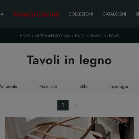
DA
COLLEZIONI
CATALOGHI
B
HOME
>
ARREDAMENTO CASA
>
TAVOLI
>
TAVOLI IN LEGNO
Tavoli in legno
Ambiente
Materiale
Stile
Tipologia
1
2