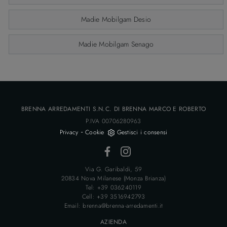
Madie Mobilgam Desio
Madie Mobilgam Senago
BRENNA ARREDAMENTI S.N.C. DI BRENNA MARCO E ROBERTO
P.IVA 00706280963
-
Privacy
Cookie
Gestisci i consensi
Via G. Garibaldi, 59
20834 Nova Milanese (Monza Brianza)
Tel: +39 036240119
Cell: +39 3516942793
Email: brenna@brenna-arredamenti.it
AZIENDA