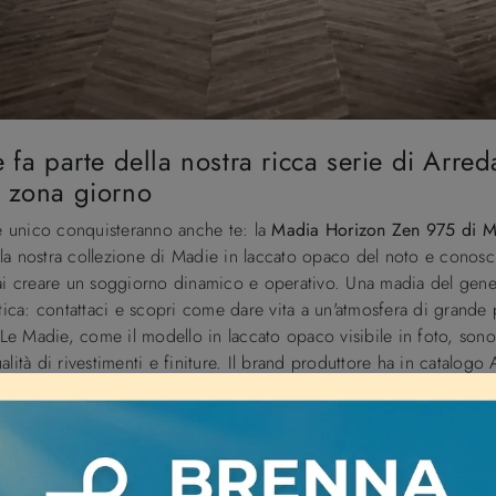
e fa parte della nostra ricca serie di Arr
a zona giorno
le unico conquisteranno anche te: la
Madia Horizon Zen 975 di 
 la nostra collezione di Madie in laccato opaco del noto e conos
rai creare un soggiorno dinamico e operativo. Una madia del gene
etica: contattaci e scopri come dare vita a un'atmosfera di grande
. Le Madie, come il modello in laccato opaco visibile in foto, son
alità di rivestimenti e finiture. Il brand produttore ha in catalog
ita per farti visionare in prima persona le composizioni arredativ