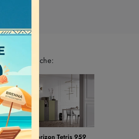
 perderti anche:
e
Horizon Tetris 959