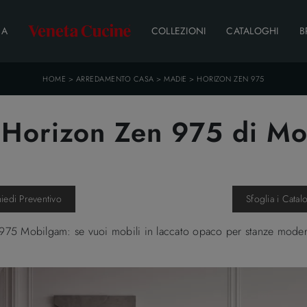
DA
COLLEZIONI
CATALOGHI
B
HOME
>
ARREDAMENTO CASA
>
MADIE
>
HORIZON ZEN 975
Horizon Zen 975 di M
hiedi Preventivo
Sfoglia i Catal
975 Mobilgam: se vuoi mobili in laccato opaco per stanze moderne