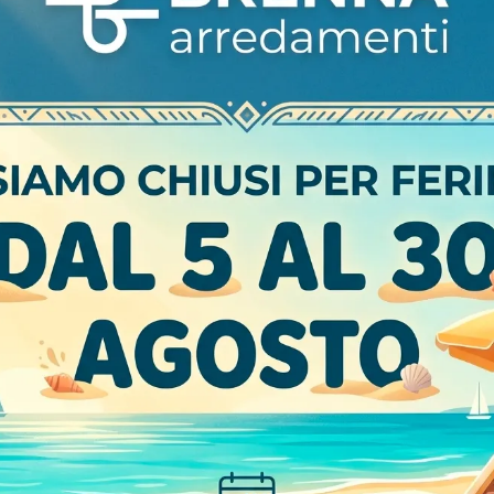
CARATTERISTICHE
Marca
Materiale
Stile
I più visti a :
Non
ntamento
Side bifaccial