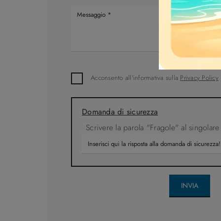
Acconsento all'informativa sulla
Privacy Policy
Domanda di sicurezza
Scrivere la parola "Fragole" al singolare
INVIA