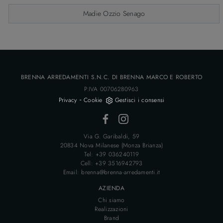
Madie Ozzio Senago
BRENNA ARREDAMENTI S.N.C. DI BRENNA MARCO E ROBERTO
P.IVA 00706280963
-
Privacy
Cookie
Gestisci i consensi
Via G. Garibaldi, 59
20834 Nova Milanese (Monza Brianza)
Tel: +39 036240119
Cell: +39 3516942793
Email: brenna@brenna-arredamenti.it
AZIENDA
Chi siamo
Realizzazioni
Brand