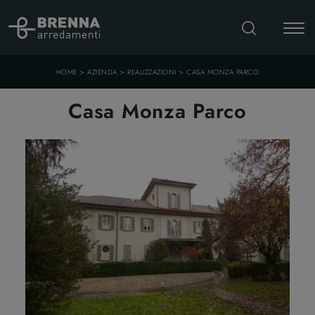
>
>
>
HOME
AZIENDA
REALIZZAZIONI
CASA MONZA PARCO
Casa Monza Parco