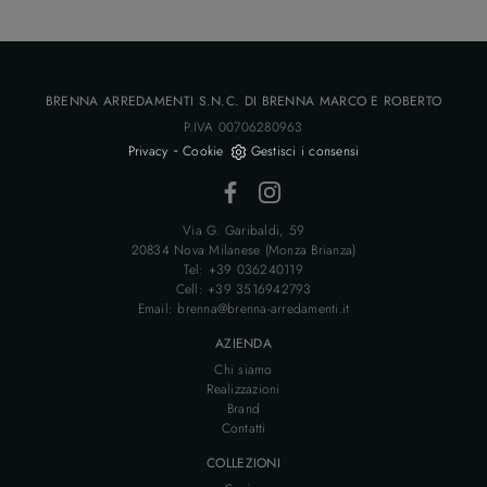
BRENNA ARREDAMENTI S.N.C. DI BRENNA MARCO E ROBERTO
P.IVA 00706280963
-
Privacy
Cookie
Gestisci i consensi
Via G. Garibaldi, 59
20834 Nova Milanese (Monza Brianza)
Tel: +39 036240119
Cell: +39 3516942793
Email: brenna@brenna-arredamenti.it
AZIENDA
Chi siamo
Realizzazioni
Brand
Contatti
COLLEZIONI