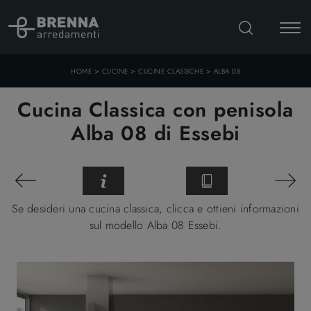
>
>
>
HOME
CUCINE
CUCINE CLASSICHE
ALBA 08
Cucina Classica con penisola
Alba 08 di Essebi
Se desideri una cucina classica, clicca e ottieni informazioni
sul modello Alba 08 Essebi.