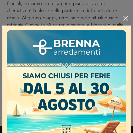
frontali, e marmo o pietra per il piano di lavoro;
alternativo è l'utilizzo delle piastrelle o della più attuale
resina. Al giorno d'oggi, ritroviamo nelle attuali quanto
raffinate Cucine in Muratura in mattoni e blocchi di malta
poi rivestiti di maioliche o piastrelle laccate, le
ambientazioni suggestive, familiari e rustiche, tipiche dei
tempi passati. Il nostro centro espositivo di Cucine in
Muratura seleziona sempre nuovi modelli per offrire a
ogni cliente molteplici soluzioni d’arredo e dare forma a
una cucina di ottima fattura grazie alla guida di uno staff
di arredatori esperti. Queste soluzioni in muratura
possono avere uno stile country di richiamo classico ma
anche un design più moderno e lineare, reso più
"leggero" dall’uso di colori più tenui e di linee
geometriche.