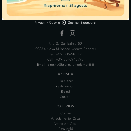
BRENNA ARREDAMENTI S.N.C. DI BRENNA MARCO E ROBERTO
P.IVA 00706280963
-
Privacy
Cookie
Gestisci i consensi
Via G. Garibaldi, 59
20834 Nova Milanese (Monza Brianza)
Tel: +39 036240119
Cell: +39 3516942793
Email: brenna@brenna-arredamenti.it
AZIENDA
Chi siamo
Realizzazioni
Brand
Contatti
COLLEZIONI
Cucine
Arredamento Casa
Accessori Casa
Cataloghi