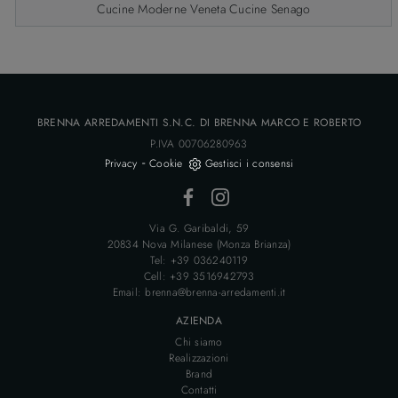
Cucine Moderne Veneta Cucine Senago
BRENNA ARREDAMENTI S.N.C. DI BRENNA MARCO E ROBERTO
P.IVA 00706280963
-
Privacy
Cookie
Gestisci i consensi
Via G. Garibaldi, 59
20834 Nova Milanese (Monza Brianza)
Tel: +39 036240119
Cell: +39 3516942793
Email: brenna@brenna-arredamenti.it
AZIENDA
Chi siamo
Realizzazioni
Brand
Contatti