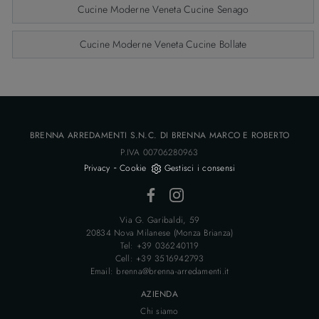
Cucine Moderne Veneta Cucine Senago
Cucine Moderne Veneta Cucine Bollate
BRENNA ARREDAMENTI S.N.C. DI BRENNA MARCO E ROBERTO
P.IVA 00706280963
-
Privacy
Cookie
Gestisci i consensi
Via G. Garibaldi, 59
20834 Nova Milanese (Monza Brianza)
Tel: +39 036240119
Cell: +39 3516942793
Email: brenna@brenna-arredamenti.it
AZIENDA
Chi siamo