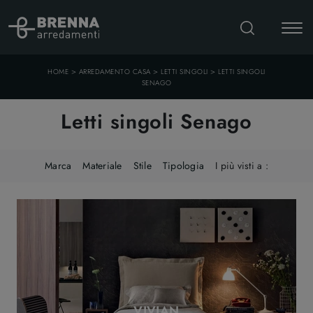
>
>
>
HOME
ARREDAMENTO CASA
LETTI SINGOLI
LETTI SINGOLI
SENAGO
Letti singoli Senago
Marca
Materiale
Stile
Tipologia
I più visti a :
VIVIAN