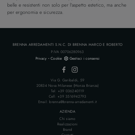
belle e resistenti non solo per l'aspetto estetico, ma anche
per ergonomia e sicurezza.
BRENNA ARREDAMENTI S.N.C. DI BRENNA MARCO E ROBERTO
P.IVA 00706280963
-
Privacy
Cookie
Gestisci i consensi
Via G. Garibaldi, 59
20834 Nova Milanese (Monza Brianza)
Tel: +39 036240119
Cell: +39 3516942793
Email: brenna@brenna-arredamenti.it
AZIENDA
Chi siamo
Realizzazioni
Brand
Contatti