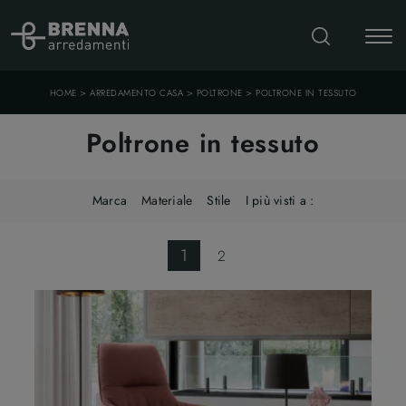
>
>
>
HOME
ARREDAMENTO CASA
POLTRONE
POLTRONE IN TESSUTO
Poltrone in tessuto
Marca
Materiale
Stile
I più visti a :
1
2