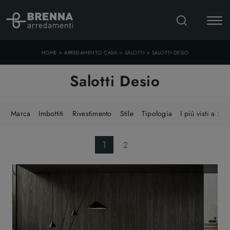
>
>
>
HOME
ARREDAMENTO CASA
SALOTTI
SALOTTI DESIO
Salotti Desio
Marca
Imbottiti
Rivestimento
Stile
Tipologia
I più visti a :
1
2