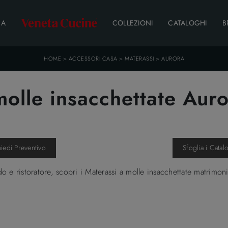
DA
COLLEZIONI
CATALOGHI
B
HOME
>
ACCESSORI CASA
>
MATERASSI
>
AURORA
olle insacchettate Aur
hiedi Preventivo
Sfoglia i Catal
o e ristoratore, scopri i Materassi a molle insacchettate matrimo