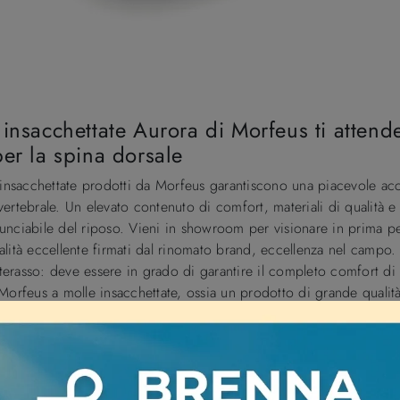
 insacchettate Aurora di Morfeus ti attende
per la spina dorsale
e insacchettate prodotti da Morfeus garantiscono una piacevole ac
vertebrale. Un elevato contenuto di comfort, materiali di qualità 
rinunciabile del riposo. Vieni in showroom per visionare in prima 
 qualità eccellente firmati dal rinomato brand, eccellenza nel ca
materasso: deve essere in grado di garantire il completo comfort d
Morfeus a molle insacchettate, ossia un prodotto di grande qualità 
emi per dormire.