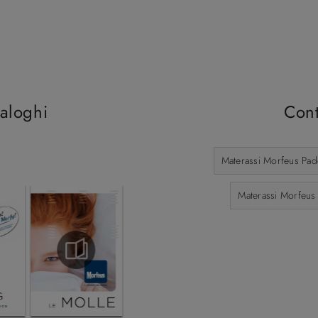
taloghi
Cont
Materassi Morfeus Pa
Materassi Morfeus 