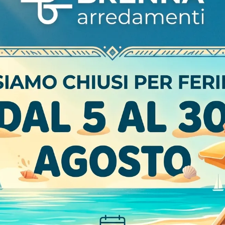
CARATTERISTICHE
Marca
Misura
Tipologia
I più visti a :
Non
ntamento
Talea