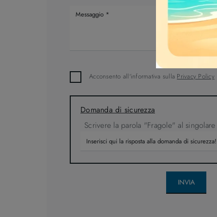
Acconsento all'informativa sulla
Privacy Policy
Domanda di sicurezza
Scrivere la parola "Fragole" al singolare
INVIA