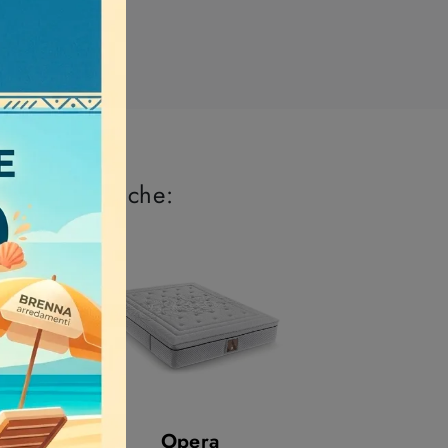
 perderti anche:
Opera