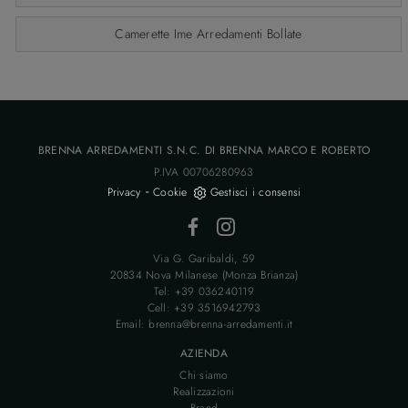
Camerette Ime Arredamenti Bollate
BRENNA ARREDAMENTI S.N.C. DI BRENNA MARCO E ROBERTO
P.IVA 00706280963
-
Privacy
Cookie
Gestisci i consensi
Via G. Garibaldi, 59
20834 Nova Milanese (Monza Brianza)
Tel: +39 036240119
Cell: +39 3516942793
Email: brenna@brenna-arredamenti.it
AZIENDA
Chi siamo
Realizzazioni
Brand