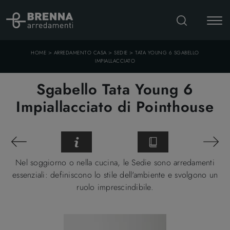
>
>
>
HOME
ARREDAMENTO CASA
SEDIE
TATA YOUNG 6 SGABELLO
IMPIALLACCIATO
Sgabello Tata Young 6
Impiallacciato di Pointhouse
Nel soggiorno o nella cucina, le Sedie sono arredamenti
essenziali: definiscono lo stile dell'ambiente e svolgono un
ruolo imprescindibile.