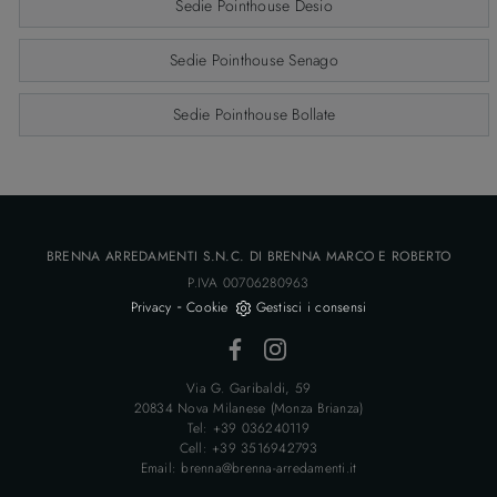
Sedie Pointhouse Desio
Sedie Pointhouse Senago
Sedie Pointhouse Bollate
BRENNA ARREDAMENTI S.N.C. DI BRENNA MARCO E ROBERTO
P.IVA 00706280963
-
Privacy
Cookie
Gestisci i consensi
Via G. Garibaldi, 59
20834 Nova Milanese (Monza Brianza)
Tel: +39 036240119
Cell: +39 3516942793
Email: brenna@brenna-arredamenti.it