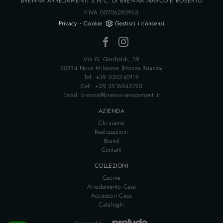
BRENNA ARREDAMENTI S.N.C. DI BRENNA MARCO E ROBERTO
P.IVA 00706280963
-
Privacy
Cookie
Gestisci i consensi
Via G. Garibaldi, 59
20834 Nova Milanese (Monza Brianza)
Tel: +39 036240119
Cell: +39 3516942793
Email: brenna@brenna-arredamenti.it
AZIENDA
Chi siamo
Realizzazioni
Brand
Contatti
COLLEZIONI
Cucine
Arredamento Casa
Accessori Casa
Cataloghi