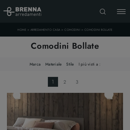
>
>
>
HOME
ARREDAMENTO CASA
COMODINI
COMODINI BOLLATE
Comodini Bollate
Marca
Materiale
Stile
I più visti a :
1
2
3