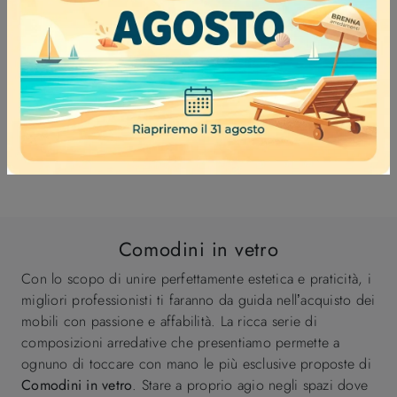
RIFLESSI ROSSO RUBINO COMÒ
Comodini in vetro
Con lo scopo di unire perfettamente estetica e praticità, i
migliori professionisti ti faranno da guida nell’acquisto dei
mobili con passione e affabilità. La ricca serie di
composizioni arredative che presentiamo permette a
ognuno di toccare con mano le più esclusive proposte di
Comodini
in vetro
. Stare a proprio agio negli spazi dove