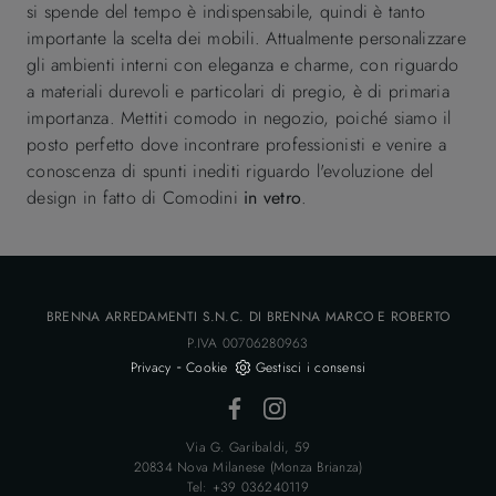
si spende del tempo è indispensabile, quindi è tanto
importante la scelta dei mobili. Attualmente personalizzare
gli ambienti interni con eleganza e charme, con riguardo
a materiali durevoli e particolari di pregio, è di primaria
importanza. Mettiti comodo in negozio, poiché siamo il
posto perfetto dove incontrare professionisti e venire a
conoscenza di spunti inediti riguardo l'evoluzione del
design in fatto di Comodini
in vetro
.
BRENNA ARREDAMENTI S.N.C. DI BRENNA MARCO E ROBERTO
P.IVA 00706280963
-
Privacy
Cookie
Gestisci i consensi
Via G. Garibaldi, 59
20834 Nova Milanese (Monza Brianza)
Tel: +39 036240119