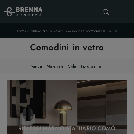
>
>
>
HOME
ARREDAMENTO CASA
COMODINI
COMODINI IN VETRO
Comodini in vetro
Marca
Materiale
Stile
I più visti a :
RIFLESSI MARMO STATUARIO COMÒ