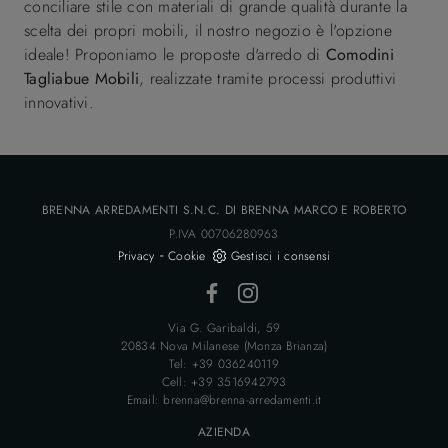
conciliare stile con materiali di grande qualità durante la
scelta dei propri mobili, il nostro negozio è l'opzione
ideale! Proponiamo le proposte d'arredo di
Comodini
Tagliabue Mobili
, realizzate tramite processi produttivi
innovativi.
BRENNA ARREDAMENTI S.N.C. DI BRENNA MARCO E ROBERTO
P.IVA 00706280963
-
Privacy
Cookie
Gestisci i consensi
Via G. Garibaldi, 59
20834 Nova Milanese (Monza Brianza)
Tel: +39 036240119
Cell: +39 3516942793
Email: brenna@brenna-arredamenti.it
AZIENDA