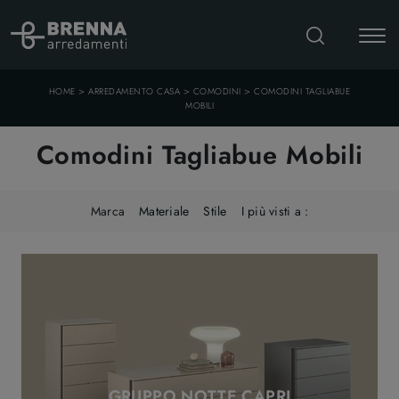
>
>
>
HOME
ARREDAMENTO CASA
COMODINI
COMODINI TAGLIABUE
MOBILI
Comodini Tagliabue Mobili
Marca
Materiale
Stile
I più visti a :
GRUPPO NOTTE CAPRI