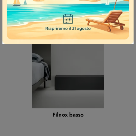
Vela Cassettiera
Filnox basso