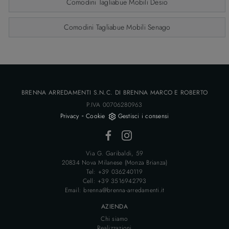
Comodini Tagliabue Mobili Desio
Comodini Tagliabue Mobili Senago
BRENNA ARREDAMENTI S.N.C. DI BRENNA MARCO E ROBERTO
P.IVA 00706280963
-
Privacy
Cookie
Gestisci i consensi
Via G. Garibaldi, 59
20834 Nova Milanese (Monza Brianza)
Tel: +39 036240119
Cell: +39 3516942793
Email: brenna@brenna-arredamenti.it
AZIENDA
Chi siamo
Realizzazioni