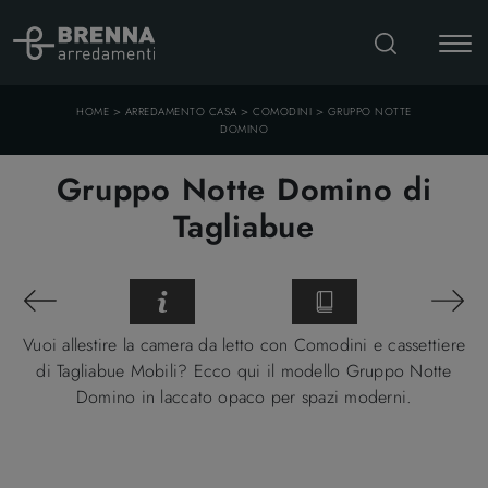
>
>
>
HOME
ARREDAMENTO CASA
COMODINI
GRUPPO NOTTE
DOMINO
Gruppo Notte Domino di
Tagliabue
Vuoi allestire la camera da letto con Comodini e cassettiere
di Tagliabue Mobili? Ecco qui il modello Gruppo Notte
Domino in laccato opaco per spazi moderni.