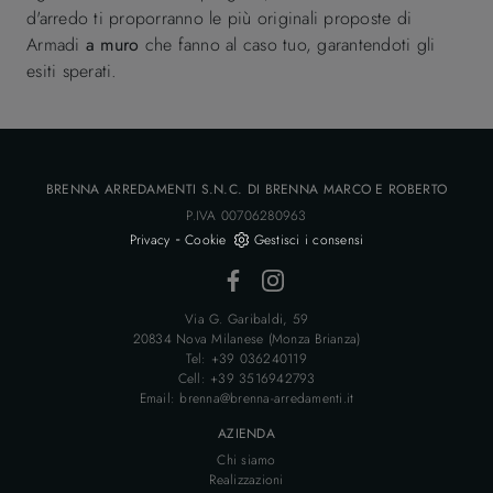
d'arredo ti proporranno le più originali proposte di
Armadi
a muro
che fanno al caso tuo, garantendoti gli
esiti sperati.
BRENNA ARREDAMENTI S.N.C. DI BRENNA MARCO E ROBERTO
P.IVA 00706280963
-
Privacy
Cookie
Gestisci i consensi
Via G. Garibaldi, 59
20834 Nova Milanese (Monza Brianza)
Tel: +39 036240119
Cell: +39 3516942793
Email: brenna@brenna-arredamenti.it
AZIENDA
Chi siamo
Realizzazioni