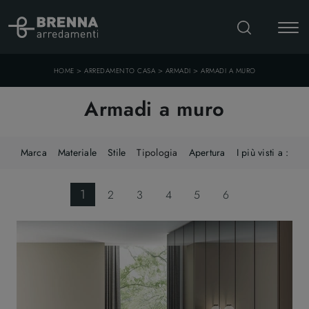
>
>
>
HOME
ARREDAMENTO CASA
ARMADI
ARMADI A MURO
Armadi a muro
Marca
Materiale
Stile
Tipologia
Apertura
I più visti a :
1
2
3
4
5
6