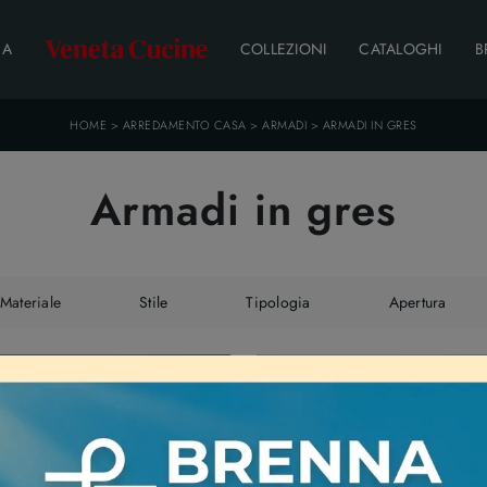
DA
COLLEZIONI
CATALOGHI
B
HOME
>
ARREDAMENTO CASA
>
ARMADI
>
ARMADI IN GRES
Armadi in gres
Materiale
Stile
Tipologia
Apertura