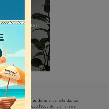
STRI BIFACCIALI
re anche
Armadi
in gres
dall'estetica raffinata. Con
azione e assistenza dopo l'acquisto. Da noi sarà