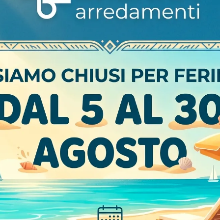
ASTRI A PARETE
FREEDHOME PILA
Armadi in gres
 da guida alla scoperta dei nostri arredamenti, tra cui potrai trova
re, forniamo la possibilità di usufruire di consulenza nella progett