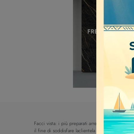
FREEDHOME PIL
Facci vista: i più preparati arredatori ti faranno
il fine di soddisfare laclientela in ogni particola