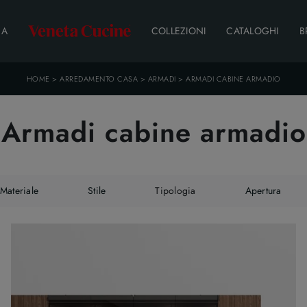
DA
COLLEZIONI
CATALOGHI
B
HOME
>
ARREDAMENTO CASA
>
ARMADI
>
ARMADI CABINE ARMADIO
Armadi cabine armadio
Materiale
Stile
Tipologia
Apertura