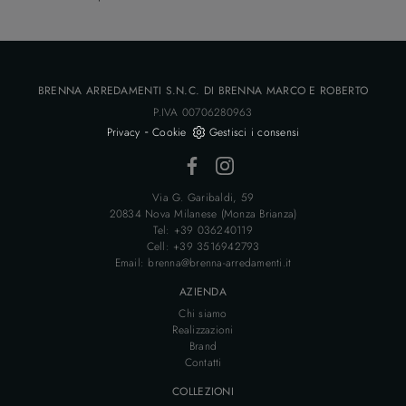
BRENNA ARREDAMENTI S.N.C. DI BRENNA MARCO E ROBERTO
P.IVA 00706280963
-
Privacy
Cookie
Gestisci i consensi
Via G. Garibaldi, 59
20834 Nova Milanese (Monza Brianza)
Tel: +39 036240119
Cell: +39 3516942793
Email: brenna@brenna-arredamenti.it
AZIENDA
Chi siamo
Realizzazioni
Brand
Contatti
COLLEZIONI