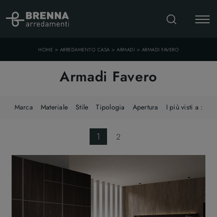
>
>
>
HOME
ARREDAMENTO CASA
ARMADI
ARMADI FAVERO
Armadi Favero
Marca
Materiale
Stile
Tipologia
Apertura
I più visti a :
1
2