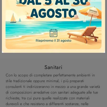
FREE IN MARMORESINA BIANCA OPACO
Sanitari
Con lo scopo di completare perfettamente ambienti in
stile tradizionale oppure minimal, i più preparati
consulenti ti indirizzeranno in mezzo a una grande varietà
di composizioni arredative con sanitari adeguate alle tue
richieste, tra cui pure quelle realizzate con materiali
durevoli e che resistano a differenti sostanze, nelle