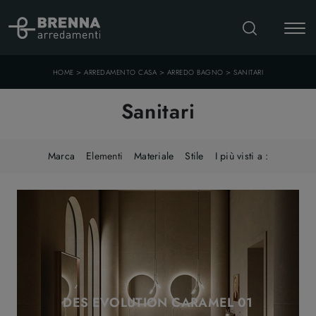
>
>
>
HOME
ARREDAMENTO CASA
ARREDO BAGNO
SANITARI
Sanitari
Marca
Elementi
Materiale
Stile
I più visti a :
DES EVOLUTION CARAMEL 01