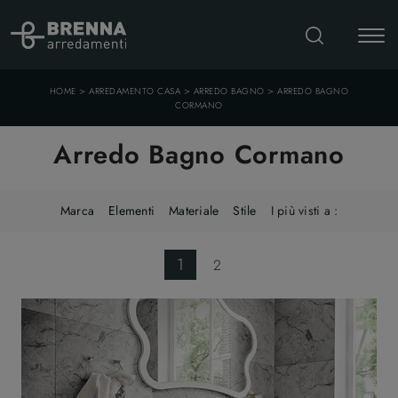
>
>
>
HOME
ARREDAMENTO CASA
ARREDO BAGNO
ARREDO BAGNO
CORMANO
Arredo Bagno Cormano
Marca
Elementi
Materiale
Stile
I più visti a :
1
2