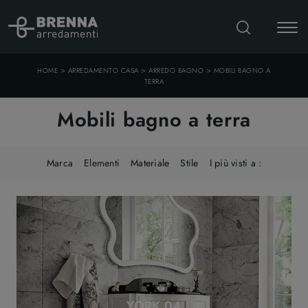
>
>
>
HOME
ARREDAMENTO CASA
ARREDO BAGNO
MOBILI BAGNO A
TERRA
Mobili bagno a terra
Marca
Elementi
Materiale
Stile
I più visti a :
YORK 04