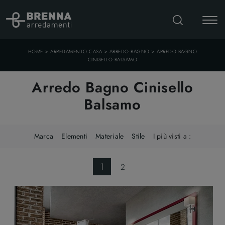
>
>
>
HOME
ARREDAMENTO CASA
ARREDO BAGNO
ARREDO BAGNO
CINISELLO BALSAMO
Arredo Bagno Cinisello
Balsamo
Marca
Elementi
Materiale
Stile
I più visti a :
1
2