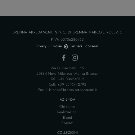
BRENNA ARREDAMENTI S.N.C. DI BRENNA MARCO E ROBERTO
P.IVA 00706280963
-
Privacy
Cookie
Gestisci i consensi
Via G. Garibaldi, 59
20834 Nova Milanese (Monza Brianza)
Tel: +39 036240119
Cell: +39 3516942793
Email: brenna@brenna-arredamenti.it
AZIENDA
Chi siamo
Realizzazioni
Brand
Contatti
COLLEZIONI