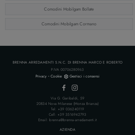
Comodini Mobilgam Bollate
Comodini Mobilgam Cormano
BRENNA ARREDAMENTI S.N.C. DI BRENNA MARCO E ROBERTO
P.IVA 00706280963
-
Privacy
Cookie
Gestisci i consensi
Via G. Garibaldi, 59
20834 Nova Milanese (Monza Brianza)
Tel: +39 036240119
Cell: +39 3516942793
Email: brenna@brenna-arredamenti.it
AZIENDA