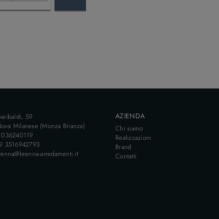
AZIENDA
aribaldi, 59
ova Milanese (Monza Brianza)
Chi siamo
9 036240119
Realizzazioni
39 3516942793
Brand
renna@brenna-arredamenti.it
Contatti