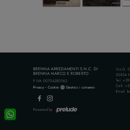
BRENNA ARREDAMENTI S.N.C. DI
Via G. G
BRENNA MARCO E ROBERTO
20834 N
Tel: +3
P.IVA 00706280963
Cell: +
-
Privacy
Cookie
Gestisci i consensi
Email: b
Powered by