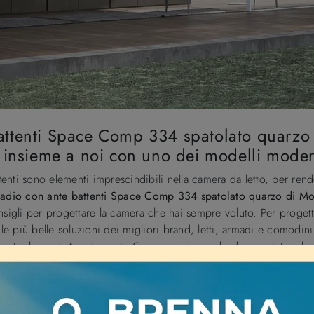
attenti Space Comp 334 spatolato quarzo
e insieme a noi con uno dei modelli mode
nti sono elementi imprescindibili nella camera da letto, per rend
adio con ante battenti Space Comp 334 spatolato quarzo di M
onsigli per progettare la camera che hai sempre voluto. Per proget
 le più belle soluzioni dei migliori brand, letti, armadi e comodini
 nostra linea di Arredamento Casa: sarai in grado di completare l
i moderni, come l'armadio in materico in foto.