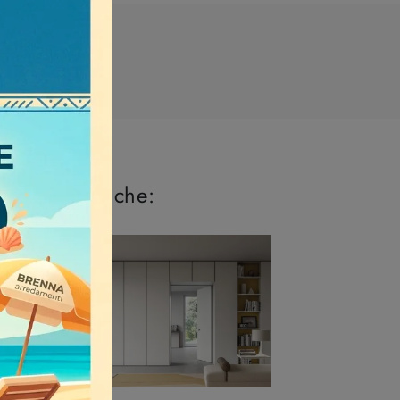
I più visti a :
 perderti anche: