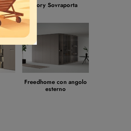
50
Lory Sovraporta
Freedhome con angolo
esterno