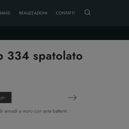
RAND
REALIZZAZIONI
CONTATTI
p 334 spatolato
oghi
i armadi a muro con ante battenti.