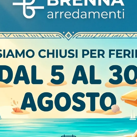
CARATTERISTICHE
Materiale
Stile
Tipologia
Apertura
Non
ntamento