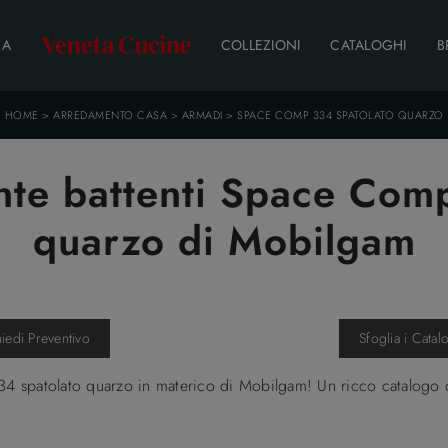
DA
COLLEZIONI
CATALOGHI
B
HOME
>
ARREDAMENTO CASA
>
ARMADI
>
SPACE COMP 334 SPATOLATO QUARZO
te battenti Space Com
quarzo di Mobilgam
hiedi Preventivo
Sfoglia i Catal
 spatolato quarzo in materico di Mobilgam! Un ricco catalogo d