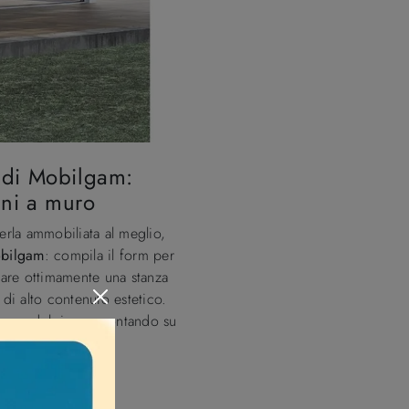
 di Mobilgam:
rni a muro
erla ammobiliata al meglio,
obilgam
: compila il form per
tare ottimamente una stanza
 di alto contenuto estetico.
a zona del riposo contando su