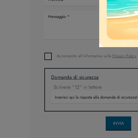
Acconsento all'informativa sulla
Privacy Policy
Domanda di sicurezza
Scrivere "12" in lettere
INVIA