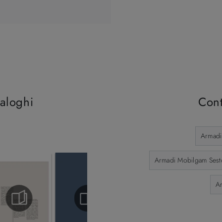
taloghi
Cont
Armadi
Armadi Mobilgam Sest
A