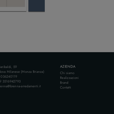
AZIENDA
aribaldi, 59
ova Milanese (Monza Brianza)
Chi siamo
9 036240119
Realizzazioni
39 3516942793
Brand
renna@brenna-arredamenti.it
Contatti