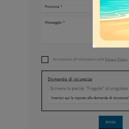
Acconsento all'informativa sulla
Privacy Policy
Domanda di sicurezza
Scrivere la parola "Fragole" al singolare
INVIA