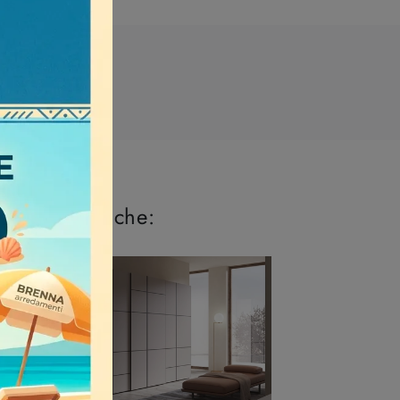
I più visti a :
 perderti anche: