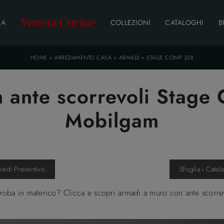
DA
COLLEZIONI
CATALOGHI
B
HOME
>
ARREDAMENTO CASA
>
ARMADI
>
STAGE COMP 328
 ante scorrevoli Stage
Mobilgam
hiedi Preventivo
Sfoglia i Catal
roba in materico? Clicca e scopri armadi a muro con ante scorre