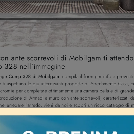
n ante scorrevoli di Mobilgam ti attendon
 328 nell'immagine
Stage Comp 328 di Mobilgam
: compila il form per info e prevent
o ti aspettano le più interessanti proposte di Arredamento Casa,
 e cromie per completare ottimamente una camera bella e di grande
duzione di Armadi a muro con ante scorrevoli, caratterizzati da 
 nel arredare l’arredo, vieni da noi e scopri un ricco catalogo di 
atile. Questo guardaroba è ideale per essere inserito in un locale
o ottimamente praticità e design.