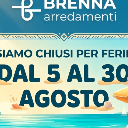
CARATTERISTICHE
Materiale
Stile
Tipologia
Apertura
Non
ntamento