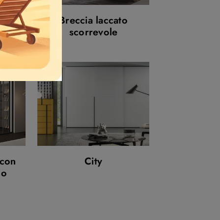
Breccia laccato
scorrevole
 con
City
no