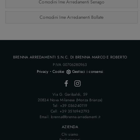
Comodini Ime Arredamenti Senago
Comodini Ime Arredamenti Bollate
BRENNA ARREDAMENTI S.N.C. DI BRENNA MARCO E ROBERTO
P.IVA 00706280963
-
Privacy
Cookie
Gestisci i consensi
Via G. Garibaldi, 59
20834 Nova Milanese (Monza Brianza)
Tel: +39 036240119
Cell: +39 3516942793
Email: brenna@brenna-arredamenti.it
AZIENDA
Chi siamo
Realizzazioni